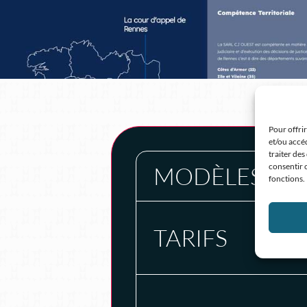
Pour offrir
et/ou accé
traiter des
consentir o
MODÈLES
fonctions.
TARIFS