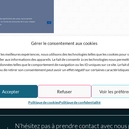
Gérer le consentement aux cookies
 les meilleures expériences, nous utilisons des technologies telles que les cookies pour 
der aux informations des appareils. Le fait de consentir à ces technologies nous permett
 données telles que le comportement de navigation ou les ID uniques sur ce site. Le fait 
u de retirer son consentement peut avoir un effet négatif sur certaines caractéristiques
Choisissez votre modèle
Accepter
Refuser
Voir les préfér
Nos tarifs et nos options
Politique de cookies
Politique de confidentialité
N’hésitez pas à prendre contact avec nous