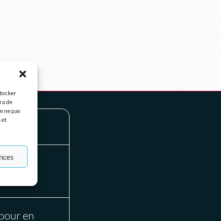
stocker
ra de
de ne pas
 et
ences
 pour en