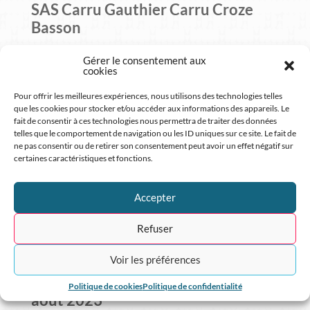
SAS Carru Gauthier Carru Croze
Basson
Yoann Cousquer
Gérer le consentement aux
cookies
Christophe Perry
Pour offrir les meilleures expériences, nous utilisons des technologies telles
que les cookies pour stocker et/ou accéder aux informations des appareils. Le
Commentaires
fait de consentir à ces technologies nous permettra de traiter des données
telles que le comportement de navigation ou les ID uniques sur ce site. Le fait de
récents
ne pas consentir ou de retirer son consentement peut avoir un effet négatif sur
certaines caractéristiques et fonctions.
Aucun commentaire à afficher.
Accepter
Archives
Refuser
avril 2024
Voir les préférences
janvier 2024
Politique de cookies
Politique de confidentialité
août 2023